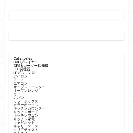
リビングテーブル
鹿児島市 リサイクルショップピカソ ソファーベッド
鹿児島市 リサイクルショップピカソ デスクテーブル オ
フィスデスク
鹿児島市 リサイクルショップピカソ テレビボード
鹿児島市 リサイクルショップピカソ パイプハンガー
鹿児島市 リサイクルショップピカソ ファブリックチェス
Categories
ト
DVDプレイヤー
GPS＆レーダー探知機
ＩH調理器
鹿児島市 リサイクルショップピカソ パーテーション
LPガスコンロ
アイロン
鹿児島市 リサイクルショップピカソ マホービン 電気ポ
アニメ
エアコン
ット
オーブントースター
オーブンレンジ
カート
鹿児島市 リサイクルショップピカソ 冷凍冷蔵庫
カバン
カラーボックス
鹿児島市 リサイクルショップ ピカソ 掃除機
カラーボックス
キッチンカウンター
キッチンボード
鹿児島市 リサイクルショップ ピカソ マッサージ機
キッチンワゴン
キッチン家電
鹿児島市 リサイクルショップ ピカソ ランドリーバスケッ
キャビネット
キャリーケース
ト
クリアチェスト