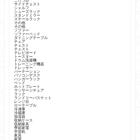
こたつ台
鹿児島市 リサイクルショップ ピカソ リトグラフ
サイドチェスト
シェルフ
シューズラック
鹿児島市 リサイクルショップ ピカソ レーダー探知機
スタンドミラー
スチールラック
鹿児島市 リサイクルショップ ピカソ レンジ台
その他
その他
ソファー
鹿児島市 リサイクルショップ ピカソ ローチェスト
ソファーベッド
ダイニングテーブル
鹿児島市 リサイクルショップ ピカソ ローテーブル
チェア
チェスト
チェスト
鹿児島市 リサイクルショップ ピカソ 全自動洗濯機
テレビボード
トースター
鹿児島市 リサイクルショップ ピカソ 冷蔵庫
ドラム洗濯機
トレーニング機器
ドレッサー
鹿児島市 リサイクルショップ ピカソ 学習机
パーテーション
パソコンデスク
鹿児島市 リサイクルショップ ピカソ 洗濯機
ハンガーラック
ベッド
ホットプレート
鹿児島市 リサイクルショップ ピカソ パソコンデスク
マッサージチェア
ラック
鹿児島市 リサイクルショップ ピカソ 炊飯器
ランドリーバスケット
レンジ台
ローテーブル
鹿児島市 リサイクルショップ ピカソ 空気加湿清浄機
冷凍庫
冷蔵庫
鹿児島市 リサイクルショップ ピカソ 衣装ケース
加湿器
収納ケース
収納家具
鹿児島市 リサイクルショップ ピカソ 衣類乾燥除湿機
季節家電
学習机
鹿児島市 リサイクルショップ ピカソ 都市ガスレンジ
家具
家電