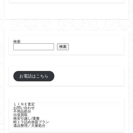
鹿児島市 リサイクルショップピカソ カップボード
鹿児島市 リサイクルショップピカソ ガラステーブル
鹿児島市 リサイクルショップピカソ クッキングプロ
鹿児島市 リサイクルショップピカソ クリアチェスト
鹿児島市 リサイクルショップピカソ サイドチェスト
検索
検索
鹿児島市 リサイクルショップピカソ ボックスBBQ
鹿児島市 リサイクルショップピカソ シューズラック 下
駄箱
鹿児島市 リサイクルショップピカソ シングルパイプベッ
お電話はこちら
ド
鹿児島市 リサイクルショップピカソ スーツケース トラ
ベルケース
鹿児島市 リサイクルショップピカソ スタンドミラー 姿
ＬＩＮＥ査定
お問い合わせ
鏡
不用品処分
出張買取
鹿児島市 リサイクルショップピカソ スチールウッドラッ
格安引越し/運搬
軽トラ詰め放題プラン
ク
遺品整理／大量処分
鹿児島市 リサイクルショップピカソ センターテーブル