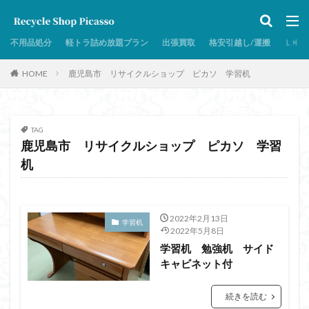
鹿児島市 リサイクルショップピカソ ダイニングテーブル
セット
不用品処分
軽トラ詰め放題プラン
出張買取
格安引越し/運搬
ＬＩＮ
鹿児島市 リサイクルショップピカソ たこ焼き機
鹿児島市 リサイクルショップピカソ 体組成計
HOME
鹿児島市 リサイクルショップ ピカソ 学習机
鹿児島市 リサイクルショップピカソ ローテーブル 座
卓 ちゃぶ台
鹿児島市 リサイクルショップピカソ ハンガー
TAG
鹿児島市 リサイクルショップピカソ クローゼットケース
鹿児島市 リサイクルショップ ピカソ 学習
鹿児島市 リサイクルショップピカソ DOGSTEP
机
鹿児島市 リサイクルショップピカソ IH炊飯ジャー
鹿児島市 リサイクルショップピカソ iMac
2022年2月13日
鹿児島市 リサイクルショップピカソ LPガステーブル
学習机
2022年5月8日
鹿児島市 リサイクルショップピカソ TVボード
学習机 勉強机 サイド
キャビネット付
鹿児島市 リサイクルショップピカソ アンブレラ スタン
ド
続きを読む
鹿児島市 リサイクルショップピカソ ガステーブル