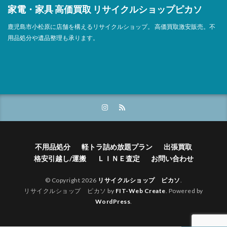
鹿児島市 リサイクルショップピカソ 物干しスタンド
家電・家具 高価買取 リサイクルショップピカソ
鹿児島市 リサイクルショップピカソ 衣類乾燥機
鹿児島市小松原に店舗を構えるリサイクルショップ。 高価買取激安販売。不
鹿児島市 リサイクルショップピカソ 都市ガス ガスコン
用品処分や遺品整理も承ります。
ロ
鹿児島市 リサイクルショップピカソ 電子レンジ
鹿児島市 リサイクルショップピカソ 電気ケトル
鹿児島市 リサイクルショップピカソ 電気食器洗い乾燥機
鹿児島市 リサイクルショップピカソ 食器乾燥機
鹿児島市 リサイクルショップ ピカソ オーブンレンジ
鹿児島市 リサイクルショップ ピカソ デスク
不用品処分
軽トラ詰め放題プラン
出張買取
鹿児島市 リサイクルショップ ピカソ カウンターレンジ台
格安引越し/運搬
ＬＩＮＥ査定
お問い合わせ
鹿児島市 リサイクルショップ ピカソ ガスコンロ
鹿児島市 リサイクルショップ ピカソ ガステーブル
© Copyright 2026
リサイクルショップ ピカソ
.
リサイクルショップ ピカソ by
FIT-Web Create
. Powered by
鹿児島市 リサイクルショップ ピカソ カラーボックス
WordPress
.
鹿児島市 リサイクルショップ ピカソ キッチンカウンタ
ー