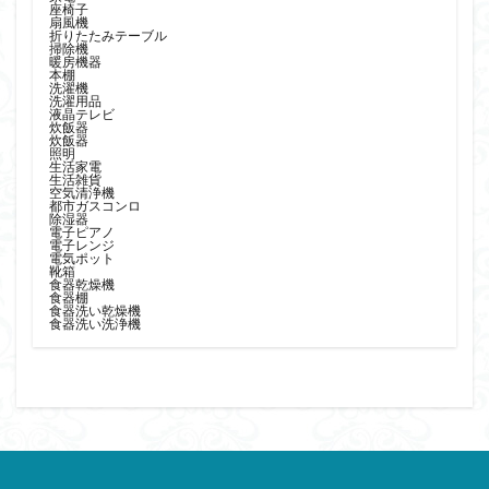
座椅子
鹿児島市 リサイクルショップ ピカソ 除湿器
扇風機
折りたたみテーブル
鹿児島市 リサイクルショップ ピカソ 電子レンジ
掃除機
暖房機器
本棚
鹿児島市 リサイクルショップ ピカソ 食器棚
洗濯機
洗濯用品
鹿児島市 リサイクルショップピカソ カウチソファ
液晶テレビ
炊飯器
炊飯器
鹿児島市 リサイクルショップピカソ ソファベッド カウチ
照明
ソファ
生活家電
生活雑貨
空気清浄機
鹿児島市 リサイクルショップピカソ 丸テーブル
都市ガスコンロ
除湿器
鹿児島市 リサイクルショップ ピカソ ファンヒーター
電子ピアノ
電子レンジ
電気ポット
鹿児島市 リサイクルショップ ピカソ テレビボード
靴箱
食器乾燥機
鹿児島市 リサイクルショップピカソ ワークチェア
食器棚
食器洗い乾燥機
食器洗い洗浄機
鹿児島市 リサイクルショップ ピカソ アートセット
鹿児島市 リサイクルショップピカソ 冷蔵庫
鹿児島市 リサイクルショップピカソ 扇風機
鹿児島市 リサイクルショップピカソ 洗濯機
鹿児島市 リサイクルショップピカソ 液晶テレビ