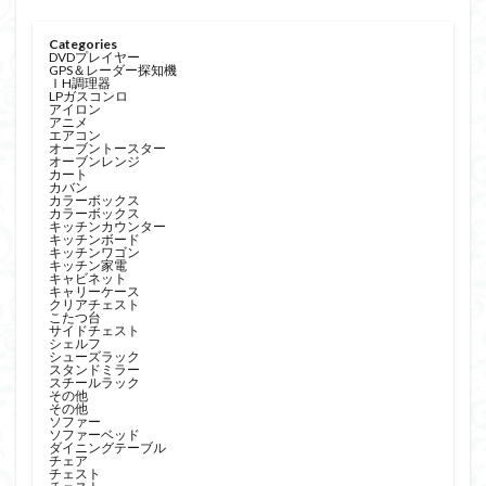
Categories
DVDプレイヤー
GPS＆レーダー探知機
ＩH調理器
LPガスコンロ
アイロン
アニメ
エアコン
オーブントースター
オーブンレンジ
カート
カバン
カラーボックス
カラーボックス
キッチンカウンター
キッチンボード
キッチンワゴン
キッチン家電
キャビネット
キャリーケース
クリアチェスト
こたつ台
サイドチェスト
シェルフ
シューズラック
スタンドミラー
スチールラック
その他
その他
ソファー
ソファーベッド
ダイニングテーブル
チェア
チェスト