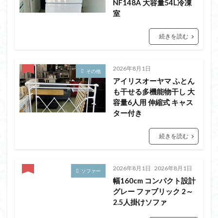
NF148A 大容量54L冷凍
室
続きを読む
2026年8月1日
その他
アイリスオーヤマ ふとん
も干せる多機能物干し 大
容量6人用 伸縮式 キャス
ター付き
続きを読む
2026年8月1日
2026年8月1日
ソファー
幅160cm コンパクト設計
グレー ファブリック 2～
2.5人掛けソファ