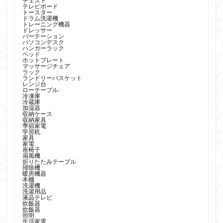
チェスト
テレビボード
トースター
ドラム洗濯機
トレーニング機器
ドレッサー
パーテーション
パソコンデスク
ハンガーラック
ベッド
ホットプレート
マッサージチェア
ラック
ランドリーバスケット
レンジ台
ローテーブル
冷凍庫
冷蔵庫
加湿器
収納ケース
収納家具
季節家電
学習机
家具
家電
座椅子
扇風機
折りたたみテーブル
掃除機
暖房機器
本棚
洗濯機
洗濯用品
液晶テレビ
炊飯器
炊飯器
照明
生活家電