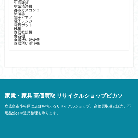
生活雑貨
空気清浄機
都市ガスコンロ
除湿器
電子ピアノ
電子レンジ
電気ポット
靴箱
食器乾燥機
食器棚
食器洗い乾燥機
食器洗い洗浄機
家電・家具 高価買取 リサイクルショップピカソ
鹿児島市小松原に店舗を構えるリサイクルショップ。 高価買取激安販売。不
用品処分や遺品整理も承ります。