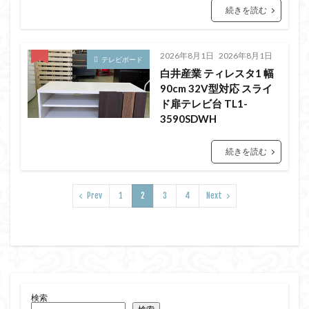
続きを読む
2026年8月1日
2026年8月1日
テレビボード
白井産業 ティレスタ1 幅
90cm 32V型対応 スライ
ド扉テレビ台 TL1-
3590SDWH
続きを読む
Prev
1
2
3
4
Next
検索