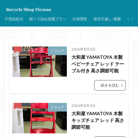
不用品処分
軽トラ詰め放題プラン
出張買取
格安引越し/運搬
ＬＩＮ
2026年8月3日
チェア
大和屋 YAMATOYA 木製
ベビーチェア レッド テー
ブル付き 高さ調節可能
続きを読む
2026年8月3日
チェア
大和屋 YAMATOYA 木製
キッズチェア レッド 高さ
調節可能